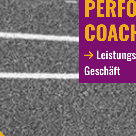
PERF
COAC
Leistungs
Geschäft