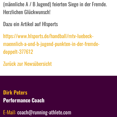
(männliche A / B Jugend) feierten Siege in der Fremde.
Herzlichen Glückwunsch!
Dazu ein Artikel auf Hlsports
https://www.hlsports.de/handball/mtv-luebeck-
maennlich-a-und-b-jugend-punkten-in-der-fremde-
doppelt-377612
Zurück zur Newsübersicht
Dirk Peters
Performance Coach
E-Mail:
coach@running-athlete.com