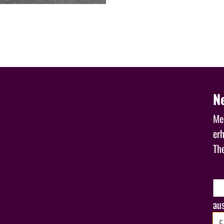
N
Mel
er
Th
au
E-M