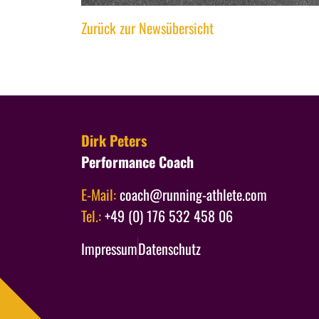
Zurück zur Newsübersicht
Dirk Peters
Performance Coach
E-Mail:
coach@running-athlete.com
Tel.:
+49 (0) 176 532 458 06
Navigation überspringen
Impressum
Datenschutz